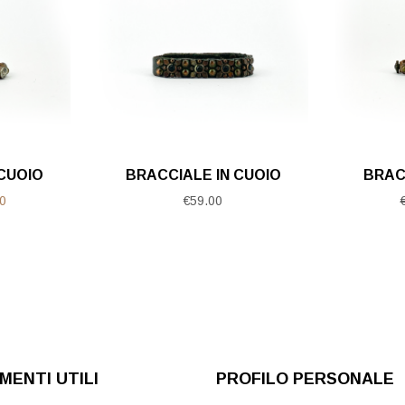
CUOIO
BRACCIALE IN CUOIO
BRAC
Il
0
€
59.00
o
prezzo
ale
attuale
è:
0.
€39.00.
ENTI UTILI
PROFILO PERSONALE