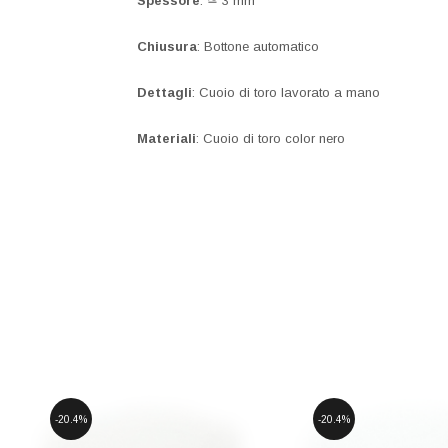
Spessore
: ≃ 3 mm
Chiusura
: Bottone automatico
Dettagli
: Cuoio di toro lavorato a mano
Materiali
: Cuoio di toro color nero
20.4%
20.4%