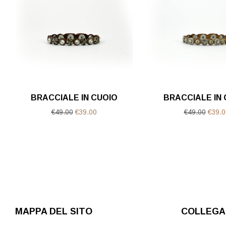
BRACCIALE IN CUOIO
BRACCIALE IN 
Il
Il
Il
€
49.00
€
39.00
€
49.00
€
39.0
prezzo
prezzo
prezz
originale
attuale
origin
era:
è:
era:
€49.00.
€39.00.
€49.0
MAPPA DEL SITO
COLLEGAM