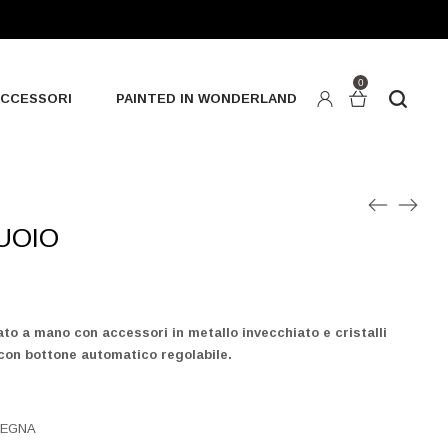
0
CCESSORI
PAINTED IN WONDERLAND
UOIO
rato a mano con accessori in metallo invecchiato e cristalli
con bottone automatico regolabile.
SEGNA