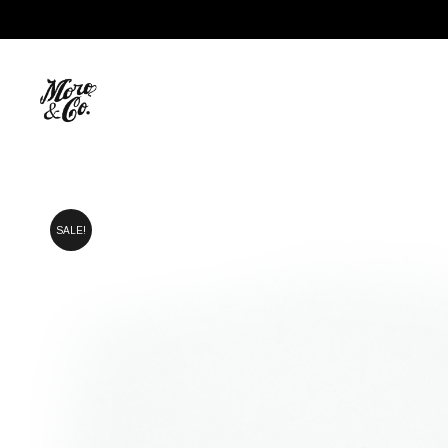
Moro
SALE!
&