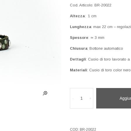
Cod. Articolo: BR-20022
Altezza
: 1 cm
Lunghezza
: max 22 cm – regolazi
Spessore
: ≃ 3 mm
Chiusura
: Bottone automatico
Dettagli
: Cuoio di toro lavorato 
Materiali
: Cuoio di toro color nero
BRACCIALE
IN
-
+
Aggiun
CUOIO
quantità
COD:
BR-20022