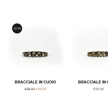
20.4%
BRACCIALE IN CUOIO
BRACCIALE IN 
Il
Il
€
49.00
€
39.00
€
39.00
prezzo
prezzo
originale
attuale
era:
è: