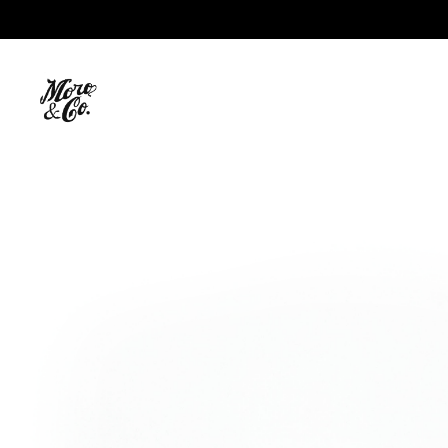
Moro
&