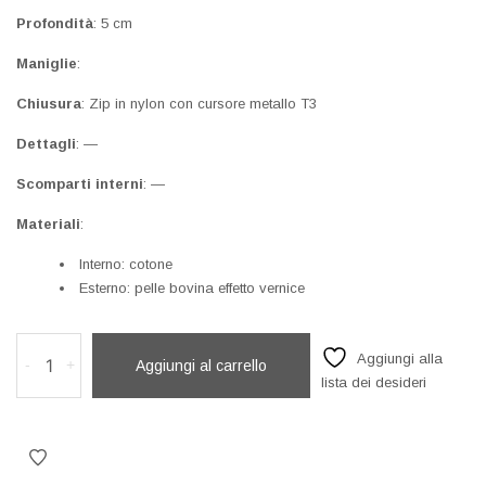
Profondità
: 5 cm
Maniglie
:
Chiusura
: Zip in nylon con cursore metallo T3
Dettagli
: —
Scomparti interni
: —
Materiali
:
Interno: cotone
Esterno: pelle bovina effetto vernice
POCHETTE
Aggiungi alla
-
+
Aggiungi al carrello
IN
lista dei desideri
PELLE
quantità