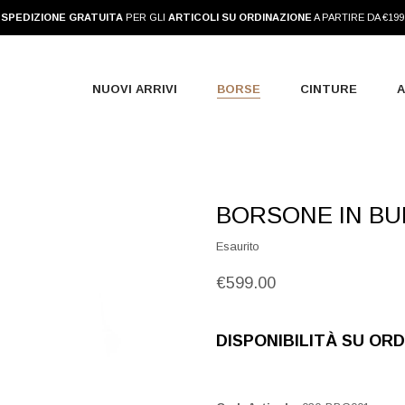
SPEDIZIONE GRATUITA
PER GLI
ARTICOLI SU ORDINAZIONE
A PARTIRE DA €199
NUOVI ARRIVI
BORSE
CINTURE
A
BORSONE IN BU
Esaurito
€
599.00
DISPONIBILITÀ SU OR