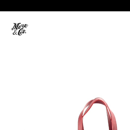
Moro
&