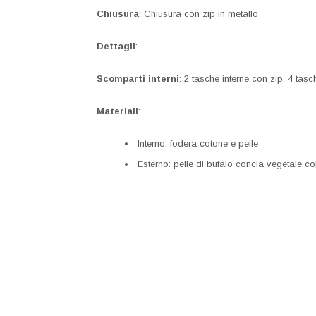
Chiusura
: Chiusura con zip in metallo
Dettagli
: —
Scomparti interni
: 2 tasche interne con zip, 4 tasch
Materiali
:
Interno: fodera cotone e pelle
Esterno: pelle di bufalo concia vegetale co