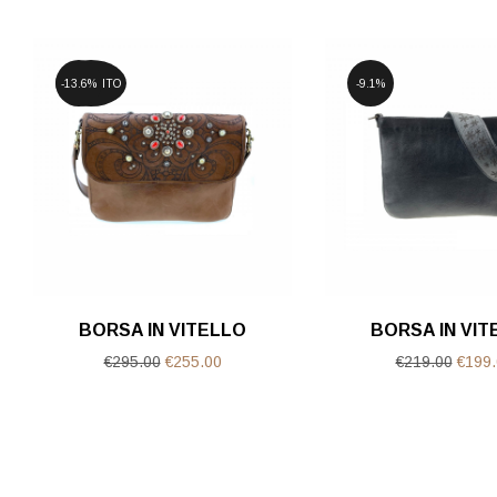
ESAURITO
13.6%
9.1%
BORSA IN VITELLO
BORSA IN VIT
Il
Il
Il
€
295.00
€
255.00
€
219.00
€
199.
prezzo
prezzo
prezz
originale
attuale
origin
era:
è:
era:
€295.00.
€255.00.
€219.