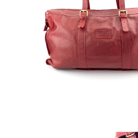
Co.
–
Handmade
in