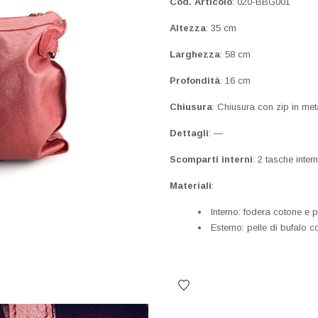
Cod. Articolo
: 020-BBG001
Altezza
: 35 cm
Larghezza
: 58 cm
Profondità
: 16 cm
Chiusura
: Chiusura con zip in met
Dettagli
: —
Scomparti interni
: 2 tasche inter
Materiali
:
Interno: fodera cotone e p
Esterno: pelle di bufalo 