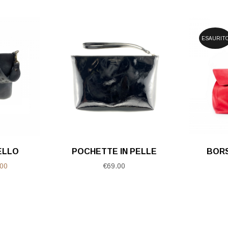
ESAURIT
ELLO
POCHETTE IN PELLE
BORS
Il
00
€
69.00
o
prezzo
ale
attuale
è:
00.
€199.00.